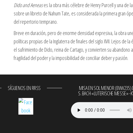
Dido and Aeneas
es la obra más célebre de Henry Purcell y una de 
sobre un libreto de Nahum Tate, es considerada la primera gran ópe
del repertorio temprano.
Breve en duración, pero de enorme densidad expresiva, la obra une 
políticas propias de la Inglaterra de finales del siglo XVII. Lejos de l
el sufrimiento de Dido, reina de Cartago, y convierten su abandono 
fragilidad del poder y la imposibilidad de conciliar deber y pasión.
SÍGUENOS EN RRSS
MISA EN SOL MENOR (BWV235) D
S. BACH «LUTERISCHE MESSE» -K