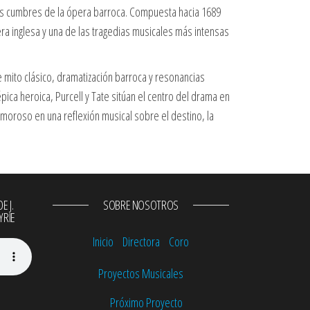
las cumbres de la ópera barroca. Compuesta hacia 1689
ra inglesa y una de las tragedias musicales más intensas
mito clásico, dramatización barroca y resonancias
a épica heroica, Purcell y Tate sitúan el centro del drama en
amoroso en una reflexión musical sobre el destino, la
E J.
SOBRE NOSOTROS
YRIE
Inicio
Directora
Coro
Proyectos Musicales
Próximo Proyecto