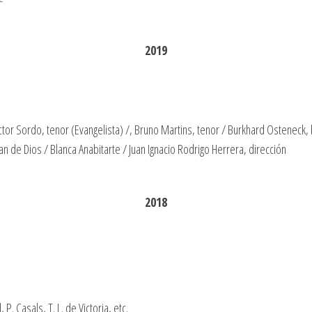
2019
or Sordo, tenor (Evangelista) /, Bruno Martins, tenor / Burkhard Osteneck, ba
an de Dios / Blanca Anabitarte / Juan Ignacio Rodrigo Herrera, dirección
2018
P. Casals, T. L. de Victoria, etc.