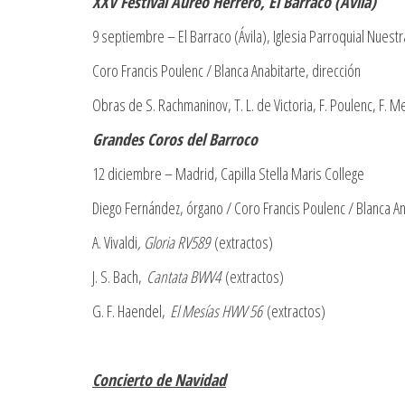
XXV Festival Áureo Herrero, El Barraco (Ávila)
9 septiembre – El Barraco (Ávila), Iglesia Parroquial Nuest
Coro Francis Poulenc / Blanca Anabitarte, dirección
Obras de S. Rachmaninov, T. L. de Victoria, F. Poulenc, F. 
Grandes Coros del Barroco
12 diciembre – Madrid, Capilla Stella Maris College
Diego Fernández, órgano / Coro Francis Poulenc / Blanca An
A. Vivaldi
, Gloria RV589
(extractos)
J. S. Bach,
Cantata BWV4
(extractos)
G. F. Haendel,
El Mesías HWV 56
(extractos)
Concierto de Navidad