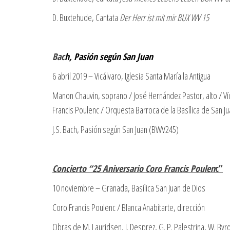
D. Buxtehude, Cantata
Der Herr ist mit mir
BUX WV 15
Bac
h, Pasión según San Juan
6 abril 2019 – Vicálvaro, Iglesia Santa María la Antigua
Manon Chauvin, soprano / José Hernández Pastor, alto / Víct
Francis Poulenc / Orquesta Barroca de la Basílica de San Ju
J.S. Bach, Pasión según San Juan (BWV245)
Concierto “25 Aniversario Coro Francis
Poulen
c
”
10 noviembre – Granada, Basílica San Juan de Dios
Coro Francis Poulenc / Blanca Anabitarte, dirección
Obras de M. Lauridsen, J. Desprez, G. P. Palestrina, W. Byrd, 