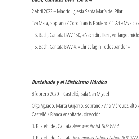
2 Abril 2022 – Madrid, Iglesia Santa María del Pilar
Eva Mata, soprano / Coro Francis Poulenc / El Arte Mvsico /
J. S. Bach, Cantata BWV 150, «Nach dir, Herr, verlanget mich
J. S. Bach, Cantata BWV 4, «Christ lag in Todesbanden»
Buxtehude y el Misticismo Nórdico
8 febrero 2020 – Castelló, Sala San Miguel
Olga Aguado, Marta Guijarro, soprano / Ana Márquez, alto 
Castelló / Blanca Anabitarte, dirección
D. Buxtehude, Cantata
Alles was ihr tu
t
BUX WV 4
D. Buxtehude, Cantata
Jesu meines Lebens Leben
BUX WV 6