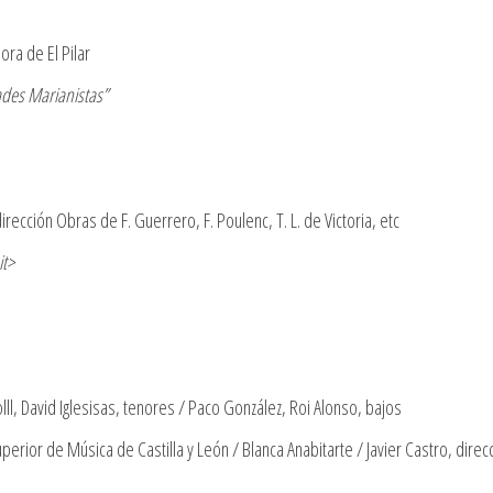
ra de El Pilar
ades Marianistas”
dirección Obras de F. Guerrero, F. Poulenc, T. L. de Victoria, etc
it>
l, David Iglesisas, tenores / Paco González, Roi Alonso, bajos
erior de Música de Castilla y León / Blanca Anabitarte / Javier Castro, direcc