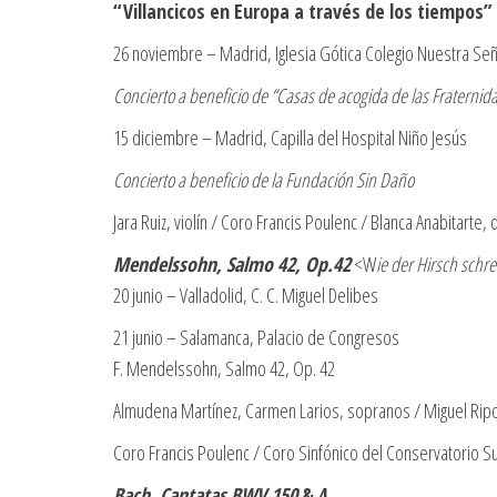
“Villancicos en Europa a través de los tiempos”
26 noviembre – Madrid, Iglesia Gótica Colegio Nuestra Seño
Concierto a beneficio de “Casas de acogida de las Fraternid
15 diciembre – Madrid, Capilla del Hospital Niño Jesús
Concierto a beneficio de la Fundación Sin Daño
Jara Ruiz, violín / Coro Francis Poulenc / Blanca Anabitarte, 
Mendelssohn, Salmo 42, Op.42
<W
ie der Hirsch schre
20 junio – Valladolid, C. C. Miguel Delibes
21 junio – Salamanca, Palacio de Congresos
F. Mendelssohn, Salmo 42, Op. 42
Almudena Martínez, Carmen Larios, sopranos / Miguel Ripoll
Coro Francis Poulenc / Coro Sinfónico del Conservatorio Sup
Bach, Cantatas BWV 150
& 4