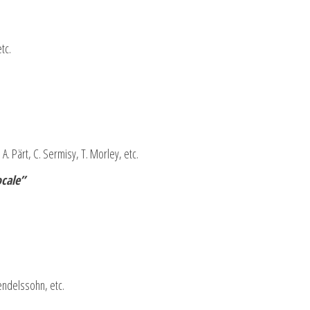
tc.
A. Pärt, C. Sermisy, T. Morley, etc.
ocale”
Mendelssohn, etc.