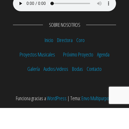
SOBRE NOSOTROS
Inicio
Directora
Coro
Proyectos Musicales
Próximo Proyecto
Agenda
Galería
Audios/videos
Bodas
Contacto
Funciona gracias a
WordPress
|
Tema:
Envo Multipurpose