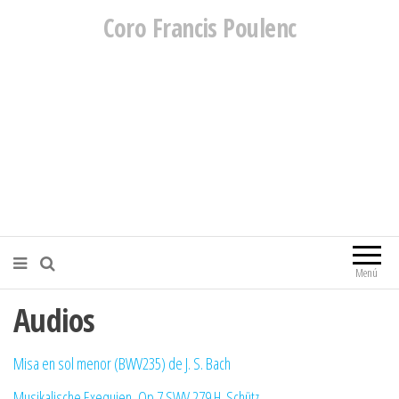
Coro Francis Poulenc
Menú
Audios
Misa en sol menor (BWV235) de J. S. Bach
Musikalische Exequien, Op.7 SWV 279 H. Schütz