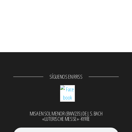
SÍGUENOS EN RRSS
MISA EN SOL MENOR (BWV235) DE J. S. BACH
«LUTERISCHE MESSE» -KYRIE