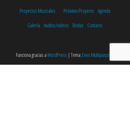
Proyectos Musicales
Próximo Proyecto
Agenda
Galería
Audios/videos
Bodas
Contacto
Funciona gracias a
WordPress
|
Tema:
Envo Multipurpose