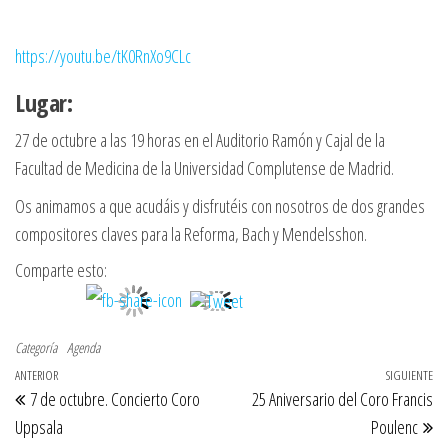
https://youtu.be/tK0RnXo9CLc
Lugar:
27 de octubre a las 19 horas en el Auditorio Ramón y Cajal de la
Facultad de Medicina de la Universidad Complutense de Madrid.
Os animamos a que acudáis y disfrutéis con nosotros de dos grandes
compositores claves para la Reforma, Bach y Mendelsshon.
Comparte esto:
Categoría
Agenda
Navegación de entradas
Entrada anterior
ANTERIOR
SIGUIENTE
Si
7 de octubre. Concierto Coro
25 Aniversario del Coro Francis
Uppsala
Poulenc