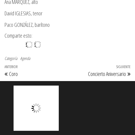
Ana MÁRQUEZ, alto
David IGLESIAS, tenor
Paco GONZÁLEZ, barítono
Comparte esto:
Categoría
Agenda
Navegación de entradas
Entrada anterior
ANTERIOR
SIGUIENTE
Si
Coro
Concierto Aniversario