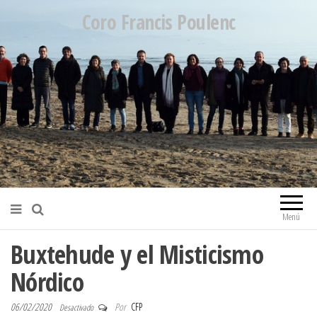
Coro Francis Poulenc
Menú
Buxtehude y el Misticismo
Nórdico
06/02/2020
Por
CFP
Desactivado